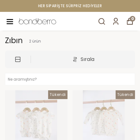
HER SİPARİŞTE SÜRPRİZ HEDİYELER
0
Zıbın
2
ürün
Sırala
Tükendi
Tükendi