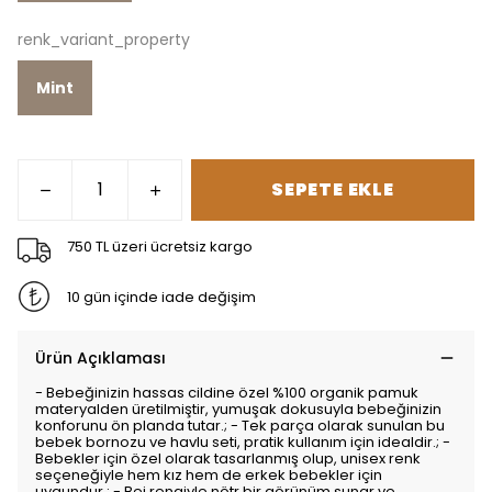
renk_variant_property
Mint
SEPETE EKLE
750 TL üzeri ücretsiz kargo
10 gün içinde iade değişim
Ürün Açıklaması
- Bebeğinizin hassas cildine özel %100 organik pamuk
materyalden üretilmiştir, yumuşak dokusuyla bebeğinizin
konforunu ön planda tutar.; - Tek parça olarak sunulan bu
bebek bornozu ve havlu seti, pratik kullanım için idealdir.; -
Bebekler için özel olarak tasarlanmış olup, unisex renk
seçeneğiyle hem kız hem de erkek bebekler için
uygundur.; - Bej rengiyle nötr bir görünüm sunar ve