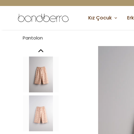
Kız Çocuk
Er
Pantolon