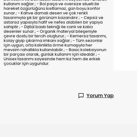
kullanım sağlar.; - Bol paça ve oversize silueti ile
hareket özgürlüğünü kısıtlamaz, gün boyu konfor
sunar.; - Kahve damalı desen ve çok renkli
tasarımıyla şık bir görünüm kazandırır.; - Cepsiz ve
astarsız yapısıyla hafif ve nefes alabilen bir yapıya
sahiptir.; - Dijital baskı tekniği ile canlı ve kalıcı
desenler sunar.; - Organik materyal bileşeniyle
çevre dostu bir tercih oluşturur.; - Kemersiz tasarımı,
kolay giyip çıkarma imkanı sağlar.; - Tüm sezonlar
için uygun, orta kalınlıkta örme kumaşıyla her
mevsim rahatlıkla kullanılabilir.; - Basic koleksiyonun
bir parçası olarak, günlük kullanım için idealdir.; -
Unisex tasarımı sayesinde hem kız hem de erkek
çocuklar için uygundur.
Yorum Yap