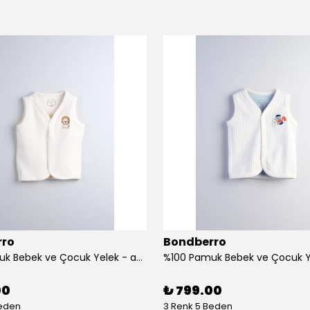
rro
Bondberro
%100 Pamuk Bebek ve Çocuk Yelek - aslan
00
₺ 799.00
Beden
3 Renk 5 Beden