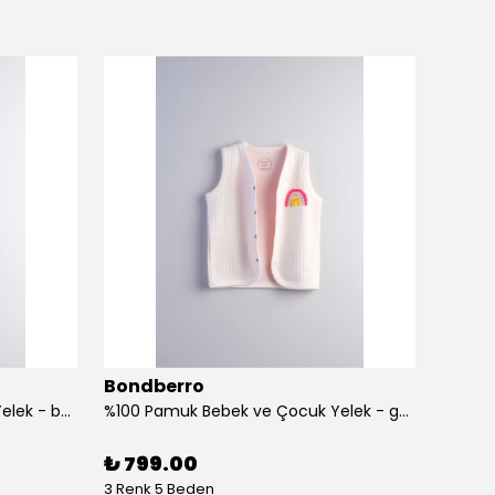
Bondberro
Bond
%100 Pamuk Bebek ve Çocuk Yelek - balık
%100 Pamuk Bebek ve Çocuk Yelek - gökkuşağı
%100 Pa
₺ 799.00
₺ 1,1
3 Renk 5 Beden
1 Renk 