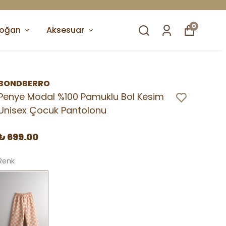
0
doğan
Aksesuar
BONDBERRO
Penye Modal %100 Pamuklu Bol Kesim
Unisex Çocuk Pantolonu
₺ 699.00
Renk