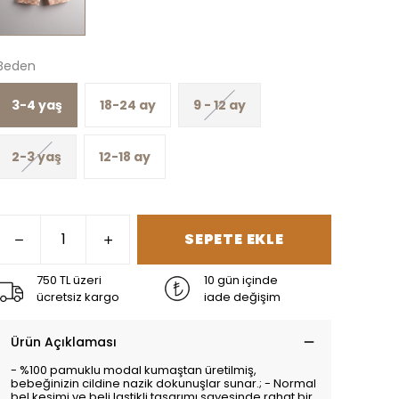
Beden
3-4 yaş
18-24 ay
9 - 12 ay
2-3 yaş
12-18 ay
SEPETE EKLE
750 TL üzeri
10 gün içinde
ücretsiz kargo
iade değişim
Ürün Açıklaması
- %100 pamuklu modal kumaştan üretilmiş,
bebeğinizin cildine nazik dokunuşlar sunar.; - Normal
bel kesimi ve beli lastikli tasarımı sayesinde rahat bir