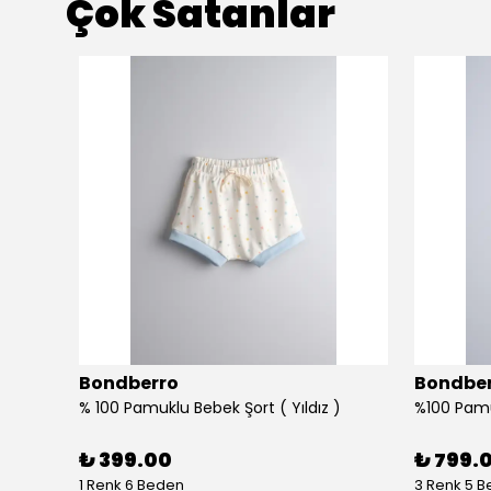
Çok Satanlar
Bondberro
Bondbe
%100 Pamuklu Bebek ve Çocuk Bornoz Havlu ve Keçi kılı Fırça Tarak Kese Seti - ekru
% 100 Pamuklu Bebek Şort ( Yıldız )
₺ 399.00
₺ 799.
1 Renk 6 Beden
3 Renk 5 