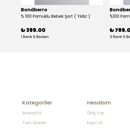
Bondberro
Bondbe
%100 Pamuklu Bebek ve Çocuk Bornoz Havlu ve Keçi kılı Fırça Tarak Kese Seti - ekru
% 100 Pamuklu Bebek Şort ( Yıldız )
₺ 399.00
₺ 799.
1 Renk 6 Beden
3 Renk 5 
Kategoriler
Hesabım
Anasayfa
Giriş Yap
Tüm Ürünler
Kayıt Ol