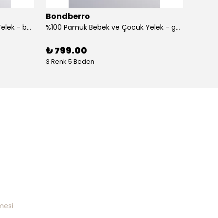
Bondberro
Bond
%100 Pamuk Bebek ve Çocuk Yelek - balık
%100 Pamuk Bebek ve Çocuk Yelek - gökkuşağı
%100 Pa
₺ 799.00
₺ 1,1
3 Renk 5 Beden
1 Renk 
mesi