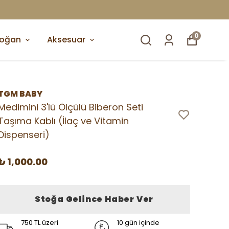
750 TL ÜZERI ÜCRETSIZ KARGO
0
doğan
Aksesuar
TGM BABY
Medimini 3'lü Ölçülü Biberon Seti
Taşıma Kablı (İlaç ve Vitamin
Dispenseri)
₺ 1,000.00
Stoğa Gelince Haber Ver
750 TL üzeri
10 gün içinde