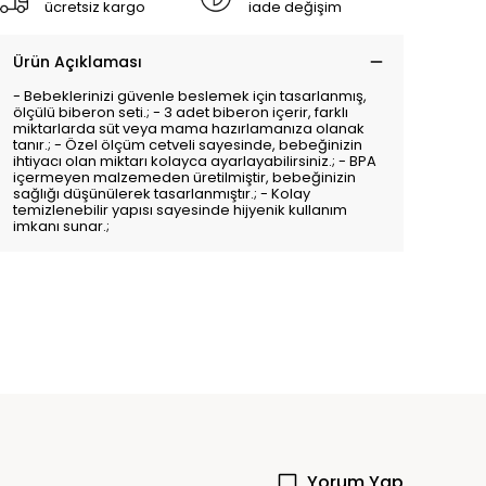
ücretsiz kargo
iade değişim
Ürün Açıklaması
- Bebeklerinizi güvenle beslemek için tasarlanmış,
ölçülü biberon seti.; - 3 adet biberon içerir, farklı
miktarlarda süt veya mama hazırlamanıza olanak
tanır.; - Özel ölçüm cetveli sayesinde, bebeğinizin
ihtiyacı olan miktarı kolayca ayarlayabilirsiniz.; - BPA
içermeyen malzemeden üretilmiştir, bebeğinizin
sağlığı düşünülerek tasarlanmıştır.; - Kolay
temizlenebilir yapısı sayesinde hijyenik kullanım
imkanı sunar.;
Yorum Yap