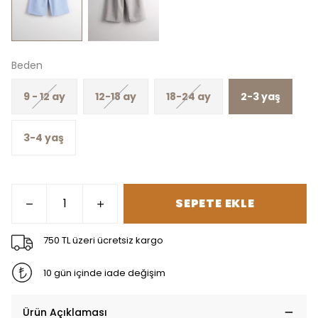
Beden
9 - 12 ay
12-18 ay
18-24 ay
2-3 yaş
3-4 yaş
SEPETE EKLE
750 TL üzeri ücretsiz kargo
10 gün içinde iade değişim
Ürün Açıklaması