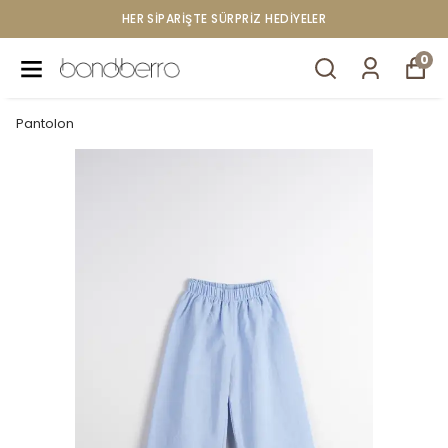
HER SİPARİŞTE SÜRPRİZ HEDİYELER
0
Pantolon