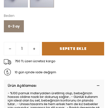
Beden
0-3 ay
SEPETE EKLE
750 TL üzeri ücretsiz kargo
10 gün içinde iade değişim
Ürün Açıklaması
- %100 pamuk materyalden üretilmiş olup, bebeğinizin
hassas cildine nazik bir dokunuş sağlar.; - Günlük kullanım
için ideal olan bu set, bebeğinizin konforunu ön planda
tutar.; - Unisex tasarımı ile hem erkek hem de kız bebekler
için uygundur; zamansız bir stil sunar.; - Baskılı deseniyle şık