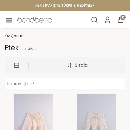
HER SİPARİŞTE SÜRPRİZ HEDİYELER
0
Kız Çocuk
Etek
7
ürün
Sırala