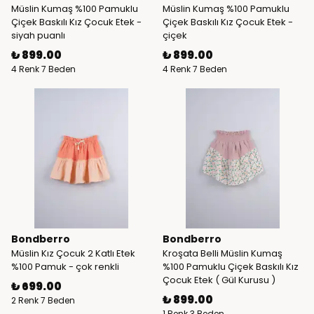
Müslin Kumaş %100 Pamuklu
Müslin Kumaş %100 Pamuklu
Çiçek Baskılı Kız Çocuk Etek -
Çiçek Baskılı Kız Çocuk Etek -
siyah puanlı
çiçek
₺ 899.00
₺ 899.00
4 Renk 7 Beden
4 Renk 7 Beden
Bondberro
Bondberro
Müslin Kız Çocuk 2 Katlı Etek
Kroşata Belli Müslin Kumaş
%100 Pamuk - çok renkli
%100 Pamuklu Çiçek Baskılı Kız
Çocuk Etek ( Gül Kurusu )
₺ 699.00
₺ 899.00
2 Renk 7 Beden
1 Renk 3 Beden