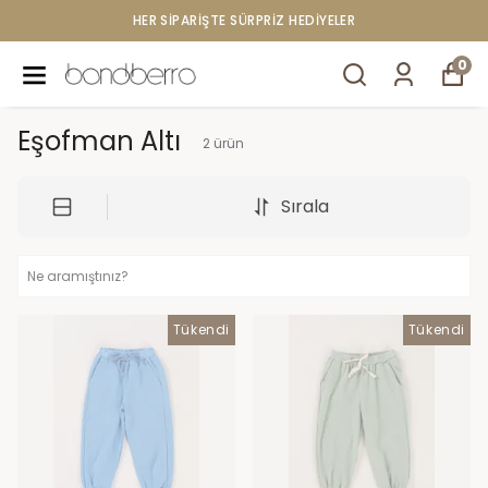
HER SİPARİŞTE SÜRPRİZ HEDİYELER
0
Eşofman Altı
2
ürün
Sırala
Tükendi
Tükendi