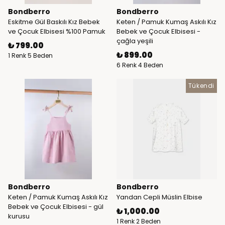
Bondberro
Bondberro
Eskitme Gül Baskılı Kız Bebek
Keten / Pamuk Kumaş Askılı Kız
ve Çocuk Elbisesi %100 Pamuk
Bebek ve Çocuk Elbisesi -
çağla yeşili
₺ 799.00
₺ 899.00
1 Renk 5 Beden
6 Renk 4 Beden
Tükendi
Bondberro
Bondberro
Keten / Pamuk Kumaş Askılı Kız
Yandan Cepli Müslin Elbise
Bebek ve Çocuk Elbisesi - gül
₺ 1,000.00
kurusu
1 Renk 2 Beden