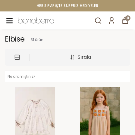
750 TL ÜZERI ÜCRETSIZ KARGO
0
Elbise
31
ürün
Sırala