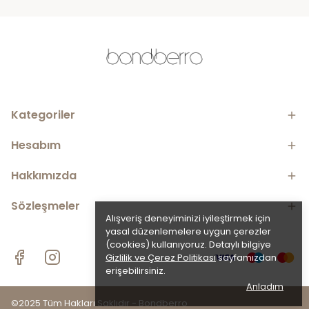
Kategoriler
Hesabım
Hakkımızda
Sözleşmeler
Alışveriş deneyiminizi iyileştirmek için
yasal düzenlemelere uygun çerezler
(cookies) kullanıyoruz. Detaylı bilgiye
Gizlilik ve Çerez Politikası
sayfamızdan
erişebilirsiniz.
Anladım
©2025 Tüm Hakları Saklıdır - Bondberro