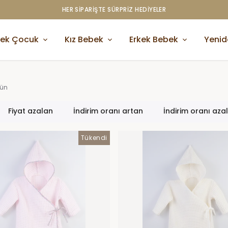
HER SİPARİŞTE SÜRPRİZ HEDİYELER
kek Çocuk
Kız Bebek
Erkek Bebek
Yeni
rün
Fiyat azalan
İndirim oranı artan
İndirim oranı aza
Tükendi