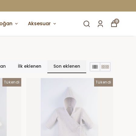
0
doğan
Aksesuar
lan
İlk eklenen
Son eklenen
Tükendi
Tükendi