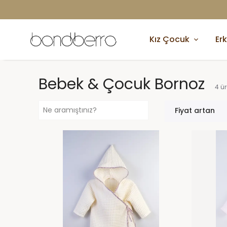
Kız Çocuk
Er
Bebek & Çocuk Bornoz
4
ü
Fiyat artan