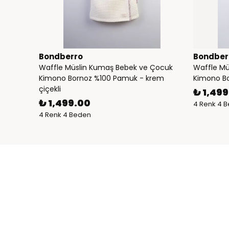
Bondberro
Bondber
Waffle Müslin Kumaş Bebek ve Çocuk
Waffle Mü
Kimono Bornoz %100 Pamuk - krem
Kimono B
çiçekli
₺ 1,49
₺ 1,499.00
4 Renk 4 
4 Renk 4 Beden