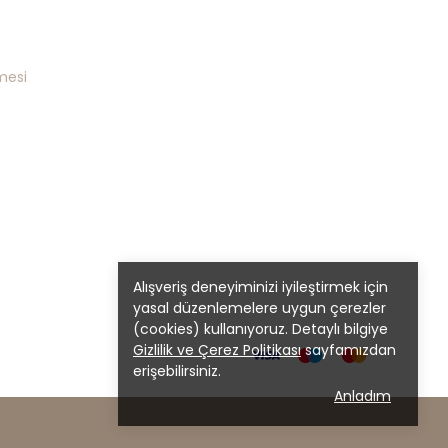
mesi
Alışveriş deneyiminizi iyileştirmek için
yasal düzenlemelere uygun çerezler
(cookies) kullanıyoruz. Detaylı bilgiye
Gizlilik ve Çerez Politikası
sayfamızdan
erişebilirsiniz.
Anladım