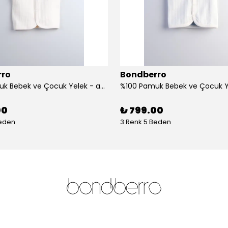
rro
Bondberro
%100 Pamuk Bebek ve Çocuk Yelek - aslan
00
₺ 799.00
Beden
3 Renk 5 Beden