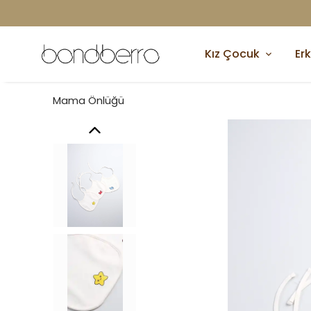
Kız Çocuk
Er
Mama Önlüğü