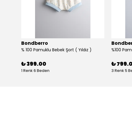
Bondberro
Bondbe
%100 Pamuklu Bebek ve Çocuk Bornoz Havlu ve Keçi kılı Fırça Tarak Kese Seti - yaprak
% 100 Pamuklu Bebek Şort ( Yıldız )
₺ 399.00
₺ 799.
1 Renk 6 Beden
3 Renk 5 