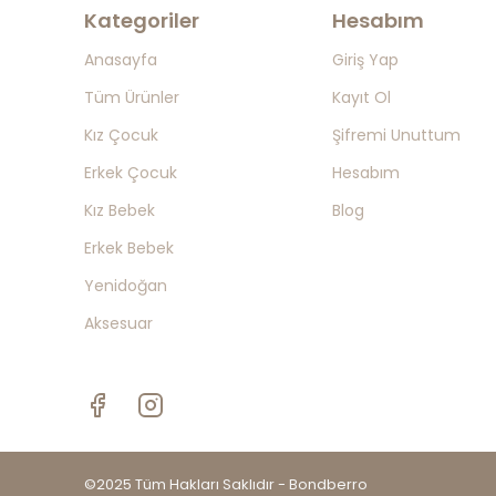
Kategoriler
Hesabım
Anasayfa
Giriş Yap
Tüm Ürünler
Kayıt Ol
Kız Çocuk
Şifremi Unuttum
Erkek Çocuk
Hesabım
Kız Bebek
Blog
Erkek Bebek
Yenidoğan
Aksesuar
©2025 Tüm Hakları Saklıdır - Bondberro