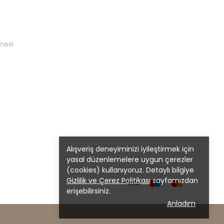
mesi
Alışveriş deneyiminizi iyileştirmek için
yasal düzenlemelere uygun çerezler
(cookies) kullanıyoruz. Detaylı bilgiye
Gizlilik ve Çerez Politikası
sayfamızdan
erişebilirsiniz.
Anladım