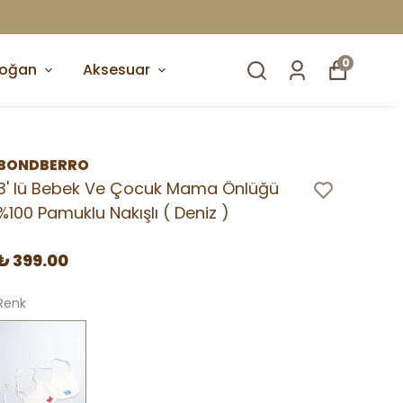
0
doğan
Aksesuar
BONDBERRO
3' lü Bebek Ve Çocuk Mama Önlüğü
%100 Pamuklu Nakışlı ( Deniz )
₺ 399.00
Renk