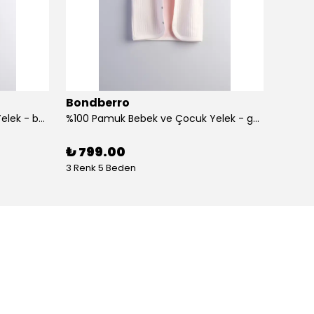
Bondberro
Bond
%100 Pamuk Bebek ve Çocuk Yelek - balık
%100 Pamuk Bebek ve Çocuk Yelek - gökkuşağı
%100 Pa
₺ 799.00
₺ 1,1
3 Renk 5 Beden
1 Renk 