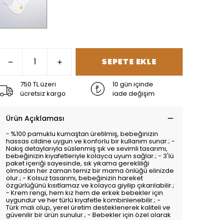
SEPETE EKLE
750 TL üzeri
10 gün içinde
ücretsiz kargo
iade değişim
Ürün Açıklaması
- %100 pamuklu kumaştan üretilmiş, bebeğinizin
hassas cildine uygun ve konforlu bir kullanım sunar.; -
Nakış detaylarıyla süslenmiş şık ve sevimli tasarımı,
bebeğinizin kıyafetleriyle kolayca uyum sağlar.; - 3'lü
paket içeriği sayesinde, sık yıkama gerekliliği
olmadan her zaman temiz bir mama önlüğü elinizde
olur.; - Kolsuz tasarımı, bebeğinizin hareket
özgürlüğünü kısıtlamaz ve kolayca giyilip çıkarılabilir.;
- Krem rengi, hem kız hem de erkek bebekler için
uygundur ve her türlü kıyafetle kombinlenebilir.; -
Türk malı olup, yerel üretim desteklenerek kaliteli ve
güvenilir bir ürün sunulur.; - Bebekler için özel olarak