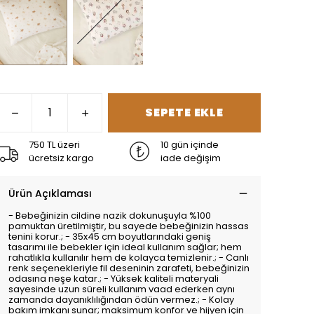
SEPETE EKLE
750 TL üzeri
10 gün içinde
ücretsiz kargo
iade değişim
Ürün Açıklaması
- Bebeğinizin cildine nazik dokunuşuyla %100
pamuktan üretilmiştir, bu sayede bebeğinizin hassas
tenini korur.; - 35x45 cm boyutlarındaki geniş
tasarımı ile bebekler için ideal kullanım sağlar; hem
rahatlıkla kullanılır hem de kolayca temizlenir.; - Canlı
renk seçenekleriyle fil deseninin zarafeti, bebeğinizin
odasına neşe katar.; - Yüksek kaliteli materyali
sayesinde uzun süreli kullanım vaad ederken aynı
zamanda dayanıklılığından ödün vermez.; - Kolay
bakım imkanı sunar; maksimum konfor ve hijyen için