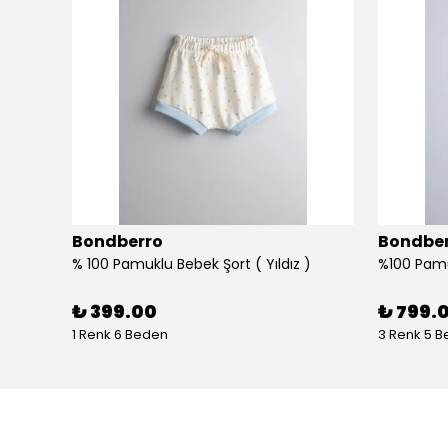
Bondberro
Bondbe
%100 Pamuklu Bebek ve Çocuk Bornoz Havlu ve Keçi kılı Fırça Tarak Kese Seti - yaprak
% 100 Pamuklu Bebek Şort ( Yıldız )
₺ 399.00
₺ 799.
1 Renk 6 Beden
3 Renk 5 