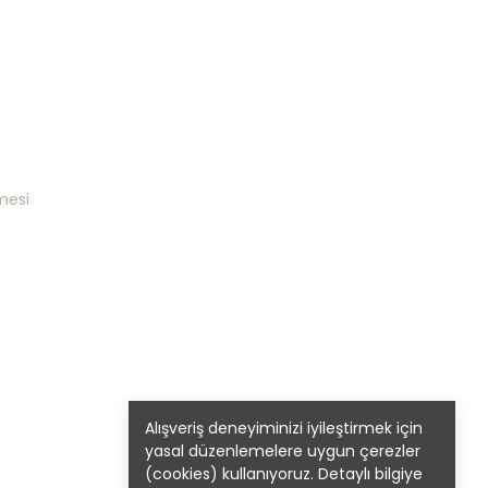
mesi
Alışveriş deneyiminizi iyileştirmek için
yasal düzenlemelere uygun çerezler
(cookies) kullanıyoruz. Detaylı bilgiye