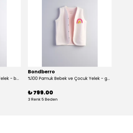
Bondberro
Bond
%100 Pamuk Bebek ve Çocuk Yelek - balık
%100 Pamuk Bebek ve Çocuk Yelek - gökkuşağı
%100 Pa
₺ 799.00
₺ 1,1
3 Renk 5 Beden
1 Renk 