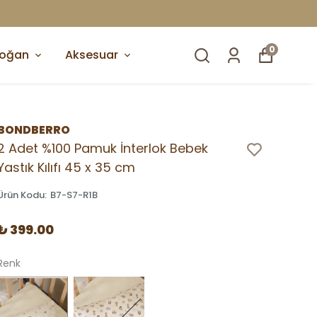
0
doğan
Aksesuar
BONDBERRO
2 Adet %100 Pamuk İnterlok Bebek
Yastık Kılıfı 45 x 35 cm
Ürün Kodu
:
B7-S7-R1B
₺ 399.00
Renk