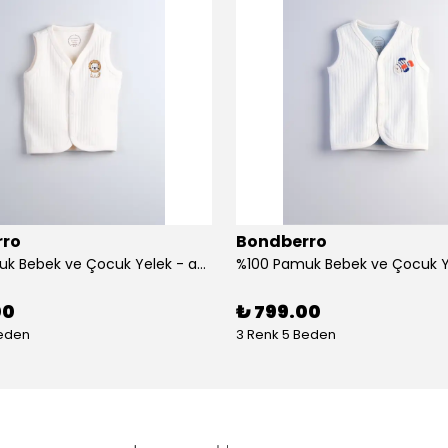
rro
Bondberro
%100 Pamuk Bebek ve Çocuk Yelek - aslan
00
₺ 799.00
Beden
3 Renk 5 Beden