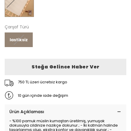
Çarşaf Türü
lastiksiz
Stoğa Gelince Haber Ver
750 TL üzeri ücretsiz kargo
10 gün içinde iade değişim
Ürün Açıklaması
- %100 pamuk müslin kumaştan üretilmiş, yumuşak
dokusuyla cildinize nazikçe dokunur.; - İki katman halinde
tasarlanmış olup, ekstra konfor ve dayanıklılık sunar.; -